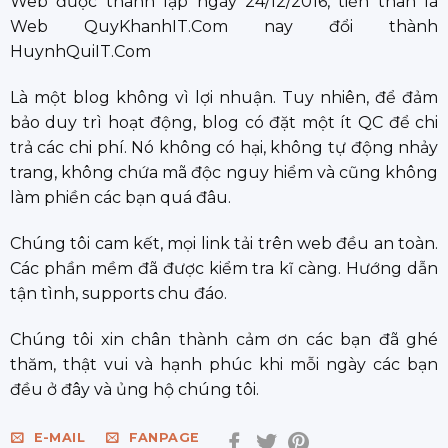
Web được thành lập ngày 24/12/2016, tiền thân là
Web QuyKhanhIT.Com nay đổi thành
HuynhQuiIT.Com
Là một blog không vì lợi nhuận. Tuy nhiên, để đảm
bảo duy trì hoạt động, blog có đặt một ít QC để chi
trả các chi phí. Nó không có hại, không tự động nhảy
trang, không chứa mã độc nguy hiểm và cũng không
làm phiền các bạn quá đâu.
Chúng tôi cam kết, mọi link tải trên web đều an toàn.
Các phần mềm đã được kiểm tra kĩ càng. Hướng dẫn
tận tình, supports chu đáo.
Chúng tôi xin chân thành cảm ơn các bạn đã ghé
thăm, thật vui và hạnh phúc khi mỗi ngày các bạn
đều ở đây và ủng hộ chúng tôi.
E-MAIL
FANPAGE