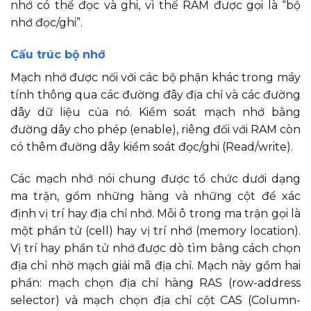
nhớ có thể đọc và ghi, vì thế RAM được gọi là “bộ
nhớ đọc/ghi”.
Cấu trúc bộ nhớ
Mạch nhớ được nối với các bộ phận khác trong máy
tính thông qua các đường đây địa chỉ và các đường
dây dữ liệu của nó. Kiểm soát mạch nhớ bằng
đường dây cho phép (enable), riêng đối với RAM còn
có thêm đường dây kiểm soát đọc/ghi (Read/write).
Các mạch nhớ nói chung được tổ chức dưới dạng
ma trận, gồm những hàng và những cột để xác
định vị trí hay địa chỉ nhớ. Mỗi ô trong ma trận gọi là
một phần tử (cell) hay vị trí nhớ (memory location).
Vị trí hay phần tử nhớ được dò tìm bằng cách chọn
địa chỉ nhờ mạch giải mã địa chỉ. Mạch này gồm hai
phần: mạch chọn địa chỉ hàng RAS (row-address
selector) và mạch chọn địa chỉ cột CAS (Column-