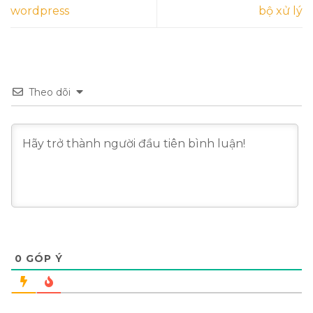
wordpress
bộ xử lý
Theo dõi
0
GÓP Ý