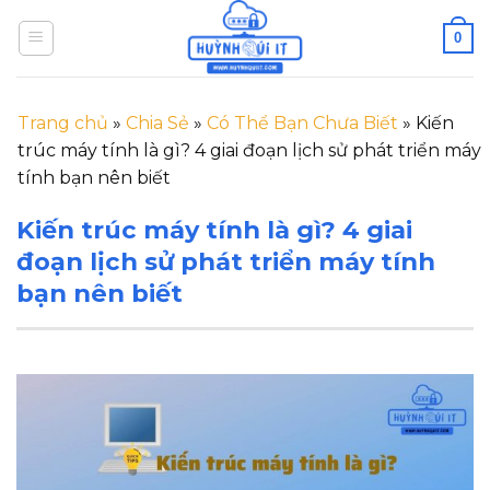
Skip
0
to
content
Trang chủ
»
Chia Sẻ
»
Có Thể Bạn Chưa Biết
»
Kiến
trúc máy tính là gì? 4 giai đoạn lịch sử phát triển máy
tính bạn nên biết
Kiến trúc máy tính là gì? 4 giai
đoạn lịch sử phát triển máy tính
bạn nên biết