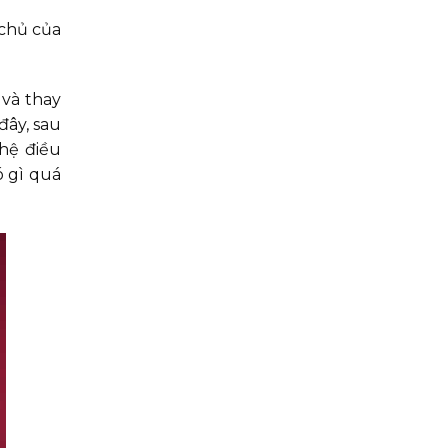
 chủ của
 và thay
đây, sau
 hệ điều
ó gì quá