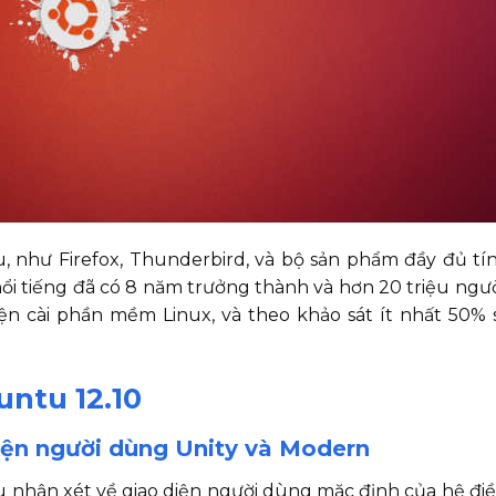
như Firefox, Thunderbird, và bộ sản phẩm đầy đủ tí
i tiếng đã có 8 năm trưởng thành và hơn 20 triệu ngư
n cài phần mềm Linux, và theo khảo sát ít nhất 50% s
untu 12.10
diện người dùng Unity và Modern
u nhận xét về giao diện người dùng mặc định của hệ đi