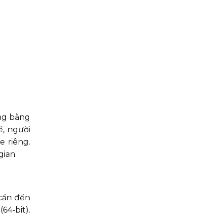
ãng bằng
, người
e riêng.
gian.
 cần đến
64-bit).