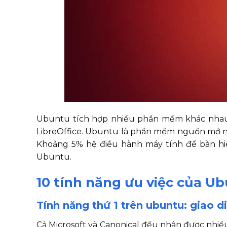
Ubuntu tích hợp nhiều phần mềm khác nhau, 
LibreOffice. Ubuntu là phần mềm nguồn mở nổ
Khoảng 5% hệ điều hành máy tính để bàn hiệ
Ubuntu.
10 tính năng ưu việc của Ub
Tính năng thứ 1 trên ubuntu: giao 
Cả Microsoft và Canonical đều nhận được nhiề