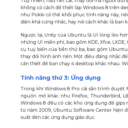
Tuy nhiên, hầu hết các thay đổi mà người dù
không có cách để thiết lập Windows 8 trên de
như Pokki có thể khôi phục tính năng này, n
diện khá cứng nhắc, hay nói cách khác là bạn k
Ngược lại, Unity của Ubuntu là UI lỏng lẻo hơ
những UI miễn phí, bao gồm KDE, Xfce, LXDE, 
cụ tuỳ biến của bên thứ ba, bao gồm Ubuntu 
thay đổi hình ảnh nền. Một điều đáng nhắc đế
cần thiết để bạn chạy 4 desktop khác nhau. W
Tính năng thứ 3: Ứng dụng
Trong khi Windows 8 Pro cài sẵn trình duyệt 
nguồn mở khác như Firefox, Thunderbird, Li
Windows 8 đều có các kho ứng dụng để gips 
từ năm 2009, Ubuntu Software Center hiện đ
suất đến các ứng dụng giáo dục.