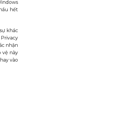
 Windows
hầu hết
 sự khác
Privacy
xác nhận
o vệ này
hay vào