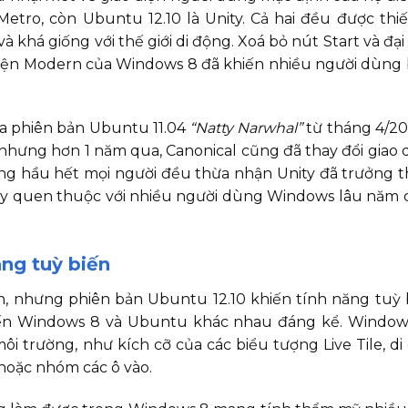
etro, còn Ubuntu 12.10 là Unity. Cả hai đều được thiế
khá giống với thế giới di động. Xoá bỏ nút Start và đại
 diện Modern của Windows 8 đã khiến nhiều người dùng
của phiên bản Ubuntu 11.04
“Natty Narwhal”
từ tháng 4/201
, nhưng hơn 1 năm qua, Canonical cũng đã thay đổi giao 
ng hầu hết mọi người đều thừa nhận Unity đã trưởng 
nity quen thuộc với nhiều người dùng Windows lâu năm
ăng tuỳ biến
ến, nhưng phiên bản Ubuntu 12.10 khiến tính năng tuỳ 
hiến Windows 8 và Ubuntu khác nhau đáng kể. Window
i trường, như kích cỡ của các biểu tượng Live Tile, d
hoặc nhóm các ô vào.