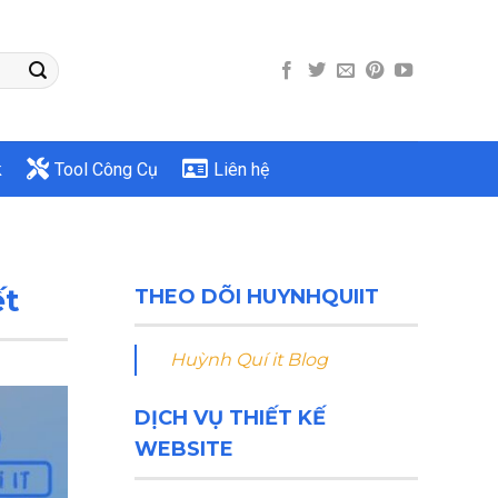
k
Tool Công Cụ
Liên hệ
ết
THEO DÕI HUYNHQUIIT
Huỳnh Quí it Blog
DỊCH VỤ THIẾT KẾ
WEBSITE