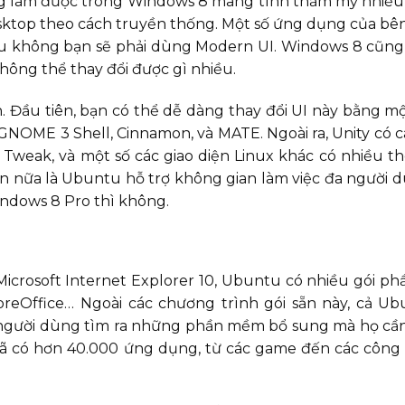
ng làm được trong Windows 8 mang tính thẩm mỹ nhiều
sktop theo cách truyền thống. Một số ứng dụng của bê
ếu không bạn sẽ phải dùng Modern UI. Windows 8 cũng
hông thể thay đổi được gì nhiều.
n. Đầu tiên, bạn có thể dễ dàng thay đổi UI này bằng m
GNOME 3 Shell, Cinnamon, và MATE. Ngoài ra, Unity có 
Tweak, và một số các giao diện Linux khác có nhiều 
n nữa là Ubuntu hỗ trợ không gian làm việc đa người d
indows 8 Pro thì không.
Microsoft Internet Explorer 10, Ubuntu có nhiều gói 
breOffice… Ngoài các chương trình gói sẵn này, cả Ub
người dùng tìm ra những phần mềm bổ sung mà họ cần.
ã có hơn 40.000 ứng dụng, từ các game đến các công 