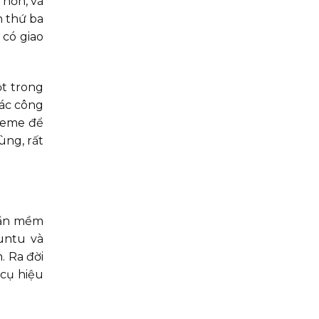
 hơn, và
n thứ ba
 có giao
ột trong
các công
theme để
ùng, rất
phần mềm
untu và
 Ra đời
cụ hiệu