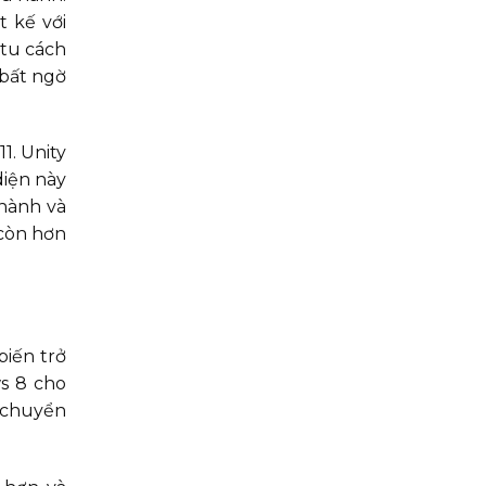
t kế với
 tu cách
 bất ngờ
1. Unity
diện này
thành và
 còn hơn
biến trở
s 8 cho
i chuyển