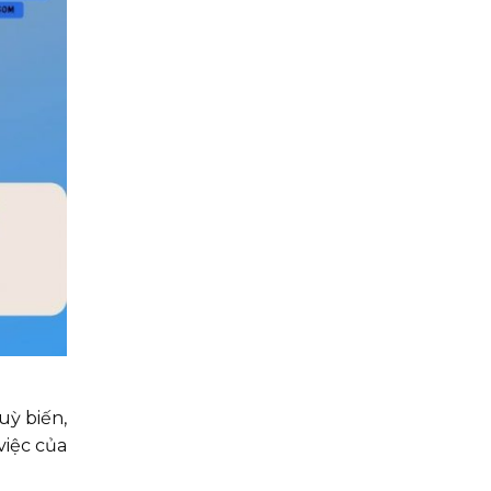
uỳ biến,
việc của