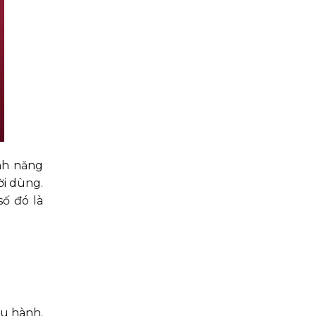
nh năng
ời dùng.
ố đó là
ều hành.