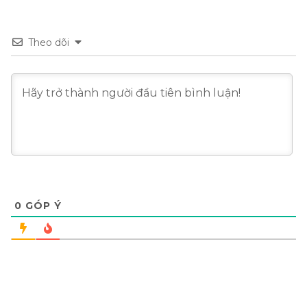
Theo dõi
0
GÓP Ý